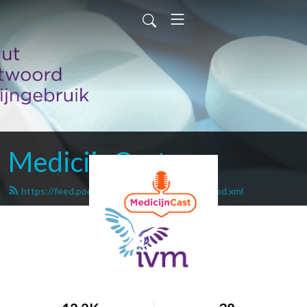
MedicijnCast
https://feed.podbean.com/medicijngebruik/feed.xml