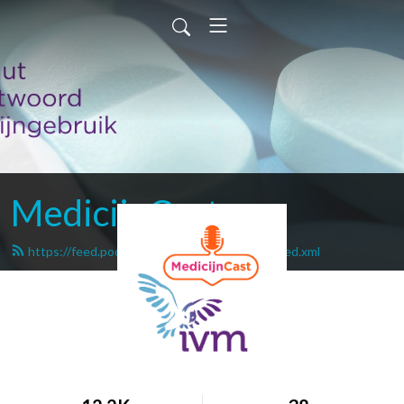
MedicijnCast
https://feed.podbean.com/medicijngebruik/feed.xml