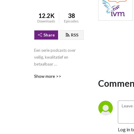
12.2K
38
Downloads
Episodes
Share
RSS
Een serie podcasts over 
veilig, kwalitatief en 
betaalbaar 
geneesmiddelengebruik. 
Show more >>
Gemaakt door het Instituut 
Comment
Verantwoord 
Medicijngebruik vanuit 
neutraal en maatschappelijk 
perspectief. IVM maakt je 
beter!
Log in t