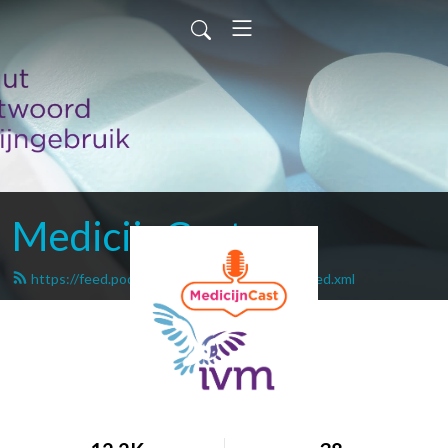
MedicijnCast
https://feed.podbean.com/medicijngebruik/feed.xml